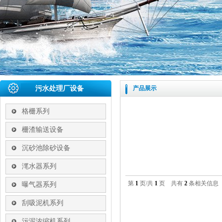
污水处理厂设备
产品展示
格栅系列
栅渣输送设备
沉砂池除砂设备
滗水器系列
第
1
页/共
1
页 共有
2
条相关信
曝气器系列
刮吸泥机系列
污泥浓缩机系列